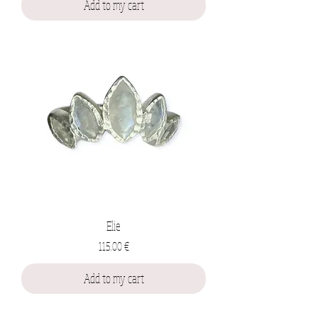
Add to my cart
Elie
Prix
115,00 €
Add to my cart