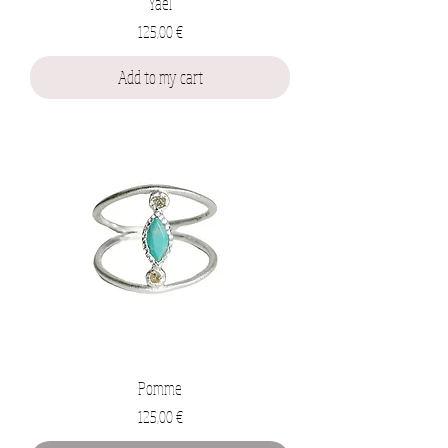
Yael
Prix
125,00 €
Add to my cart
Pomme
Prix
125,00 €