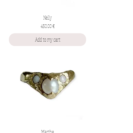
Nelly
Prix
450,00 €
Add to my cart
Marthe