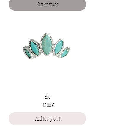
Out of stock
Elie
Prix
115,00 €
Add to my cart