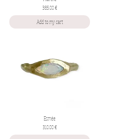
Prix
385,00 €
Add to my cart
Esmée
Prix
310,00 €