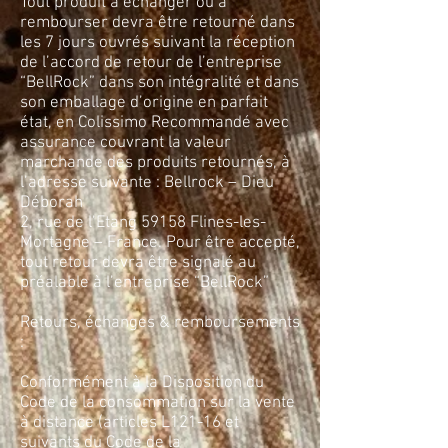
Tout produit à échanger ou à
rembourser devra être retourné dans
les 7 jours ouvrés suivant la réception
de l’accord de retour de l’entreprise
“BellRock” dans son intégralité et dans
son emballage d’origine en parfait
état, en Colissimo Recommandé avec
assurance couvrant la valeur
marchande des produits retournés, à
l’adresse suivante : Bellrock – Dieu
Déborah
2, rue de l’Etang 59158 Flines-les-
Mortagne – France. Pour être accepté,
tout retour devra être signalé au
préalable à l’entreprise “BellRock”
Retours, échanges & remboursements
:
Conformément à la Disposition du
Code de la consommation sur la vente
à distance (articles L121-16 et
suivants du Code de la