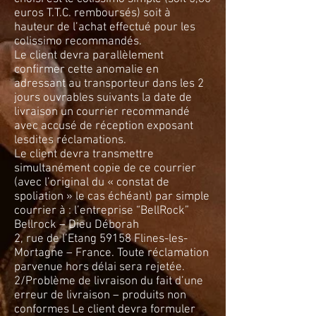
euros T.T.C. remboursés) soit à
hauteur de l’achat effectué pour les
colissimo recommandés.
Le client devra parallèlement
confirmer cette anomalie en
adressant au transporteur dans les 2
jours ouvrables suivants la date de
livraison un courrier recommandé
avec accusé de réception exposant
lesdites réclamations.
Le client devra transmettre
simultanément copie de ce courrier
(avec l’original du « constat de
spoliation » le cas échéant) par simple
courrier à : l’entreprise “BellRock”
Bellrock – Dieu Déborah
2, rue de l’Etang 59158 Flines-les-
Mortagne – France. Toute réclamation
parvenue hors délai sera rejetée.
2/Problème de livraison du fait d’une
erreur de livraison – produits non
conformes Le client devra formuler