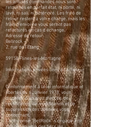
les articles commandés nous sont
retournés en parfait état, ni porté, ni
lavé, ni sali, ni détérioré. Les frais de
retour restent à votre charge, mais les
frais d’envoi ne vous seront pas
refacturés en cas d’échange.
Adresse de retour:
Bellrock –
2, rue de l’Etang
59158 Flines-les-Mortagne
Informations privées liées à l’acheteur
:
Conformément à la loi informatique et
libertés du 6 Janvier 1978, vous
disposez d’un droit d’accès, de
rectification, de modification et de
suppression des données vous
concernant.
L’entreprise “BellRock” s’engage à ne
pas divulguer à des tiers les