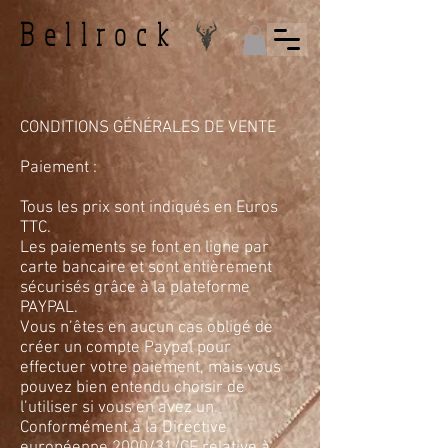
Bellrock
CONDITIONS GÉNÉRALES DE VENTE
Paiement :
Tous les prix sont indiqués en Euros
TTC.
Les paiements se font en ligne par
carte bancaire et sont entièrement
sécurisés grâce à la plateforme
PAYPAL.
Vous n’êtes en aucun cas obligé de
créer un compte Paypal pour
effectuer votre paiement, mais vous
pouvez bien entendu choisir de
l’utiliser si vous en avez un.
Conformément à la Directive
européenne 2000/31/CE relative à