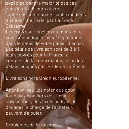
expédiée dans la majorité des cas
dans les 5 à 8 jours ouvrés.
Toutes les commandes sont expédiées
au départ de Paris, par La Poste :
Colissimo
Les frais sont fonction du montant, et
vous sont indiqués avant le paiement
dans le détail de votre panier d’achat.
Les délais de livraison sont de 3 à 5
jours ouvrés pour la France, à
compter de la confirmation, selon les
délais indiqués par le site de La Poste.
Livraisons hors Union européenne:
Attention, veuillez noter que pour
toute livraison hors de l'Union
européenne, des taxes ou frais de
douanes, à charge de l'acheteur,
peuvent s'ajouter.
Problèmes de livraison :