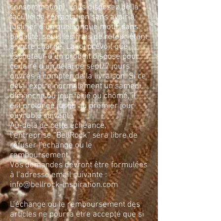
consommation), vous disposez de la
faculté de rétractation sans avoir à
justifier d’un quelconque motif, sans
pénalité, seuls les frais de retour étant
à votre charge. La loi prévoit que
l’acheteur d’un produit dispose pour
ce faire d’un délai de sept/7 jours
ouvrés à compter de la livraison. Si ce
délai expire normalement un samedi,
dimanche ou jour férié ou chômé, il
est prolongé jusqu’au premier jour
ouvrable suivant.
Au-delà de cette échéance,
l’entreprise “BellRock” sera libre de
refuser l’échange ou le
remboursement.
Vos demandes devront être formulées
à l’adresse email suivante :
info@bellrock-inspiration.com
L’échange ou le remboursement des
articles ne pourra être accepté que si