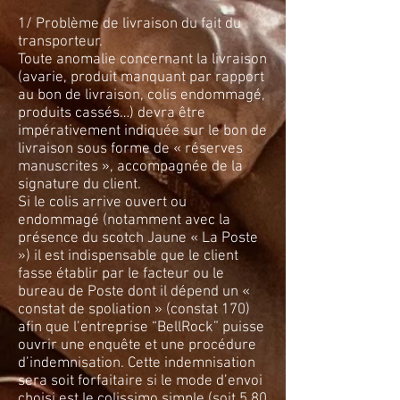
1/ Problème de livraison du fait du
transporteur.
Toute anomalie concernant la livraison
(avarie, produit manquant par rapport
au bon de livraison, colis endommagé,
produits cassés…) devra être
impérativement indiquée sur le bon de
livraison sous forme de « réserves
manuscrites », accompagnée de la
signature du client.
Si le colis arrive ouvert ou
endommagé (notamment avec la
présence du scotch Jaune « La Poste
») il est indispensable que le client
fasse établir par le facteur ou le
bureau de Poste dont il dépend un «
constat de spoliation » (constat 170)
afin que l’entreprise “BellRock” puisse
ouvrir une enquête et une procédure
d’indemnisation. Cette indemnisation
sera soit forfaitaire si le mode d’envoi
choisi est le colissimo simple (soit 5,80