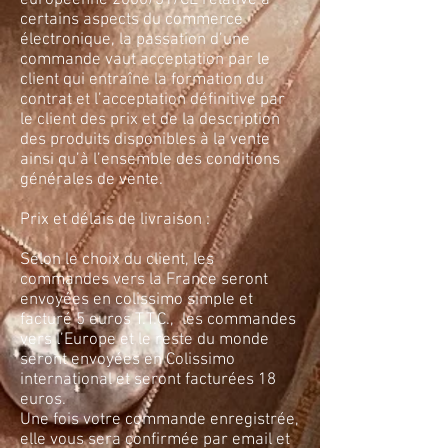
certains aspects du commerce
électronique, la passation d’une
commande vaut acceptation par le
client qui entraîne la formation du
contrat et l’acceptation définitive par
le client des prix et de la description
des produits disponibles à la vente
ainsi qu’à l’ensemble des conditions
générales de vente.
Prix et délais de livraison :
Selon le choix du client, les
commandes vers la France seront
envoyées en colissimo simple et
facturé 5 euros T.T.C., les commandes
vers l’Europe et le reste du monde
seront envoyées en Colissimo
international et seront facturées 18
euros.
Une fois votre commande enregistrée,
elle vous sera confirmée par email et