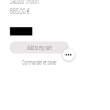
Sautoir moon
Prix
685,00 €
Quantité
*
Add to my cart
Commander et payer
Le sautoir Moon est une ode à la beauté
imparfaite et au mystère des astres. Texturé en
9 carats, son pendentif aux courbes irrégulières
évoque une lune façonnée par le temps. En
son centre, une opale Étiopienne capte la
lumière avec des reflets irisés, comme un éclat